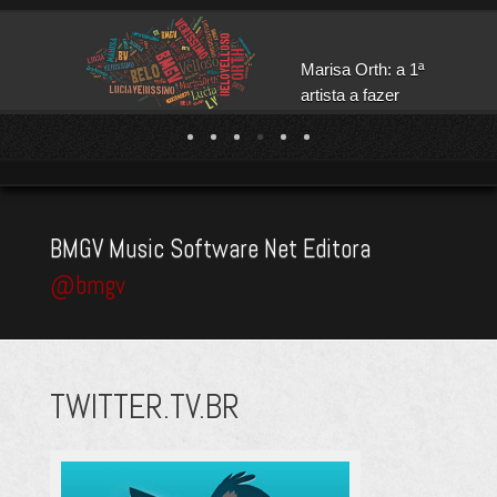
Marisa Orth: a 1ª
artista a fazer
narração para
softwares e
áudiobooks no
Brasil, desde 1995.
BMGV Music Software Net Editora
@bmgv
TWITTER.TV.BR