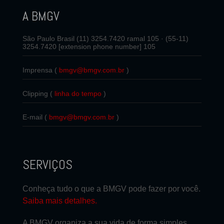
A BMGV
São Paulo Brasil (11) 3254.7420 ramal 105 · (55-11)
3254.7420 [extension phone number] 105
Imprensa (
bmgv@bmgv.com.br
)
Clipping (
linha do tempo
)
E-mail (
bmgv@bmgv.com.br
)
SERVIÇOS
Conheça tudo o que a BMGV pode fazer por você.
Saiba mais detalhes.
A BMGV organiza a sua vida de forma simples,